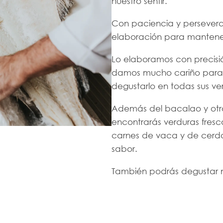
nuestro sentir.
Con paciencia y persever
elaboración para mantener
Lo elaboramos con precisi
damos mucho cariño para 
degustarlo en todas sus ver
Además del bacalao y otro
encontrarás verduras fres
carnes de vaca y de cerdo
sabor.
También podrás degustar n