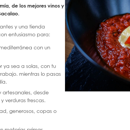
ía, de los mejores vinos y
Bacalao.
rantes y una tienda
on entusiasmo para:
 mediterránea con un
 ya sea a solas, con tu
trabajo. mientras lo pasas
día.
y artesanales, desde
y verduras frescas.
dad, generosos, copas o
n materias primas