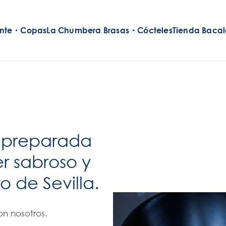
ante・Copas
La Chumbera Brasas・Cócteles
Tienda Baca
 preparada
 sabroso y
o de Sevilla.
n nosotros.